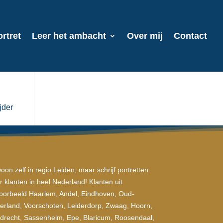
rtret
Leer het ambacht
Over mij
Contact
jder
woon zelf in regio Leiden, maar schrijf portretten
r klanten in heel Nederland! Klanten uit
voorbeeld Haarlem, Andel, Eindhoven, Oud-
jerland, Voorschoten, Leiderdorp, Zwaag, Hoorn,
edrecht, Sassenheim, Epe, Blaricum, Roosendaal,