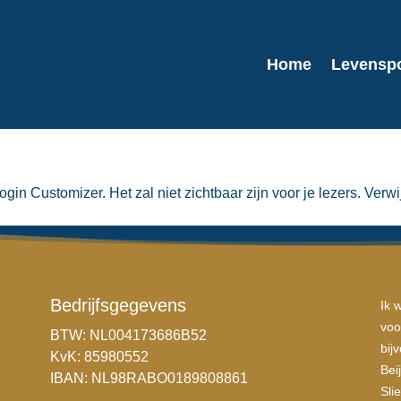
Home
Levenspo
gin Customizer. Het zal niet zichtbaar zijn voor je lezers. Verwi
Bedrijfsgegevens
Ik 
voo
BTW: NL004173686B52
bij
KvK: 85980552
Bei
IBAN: NL98RABO0189808861
Sli