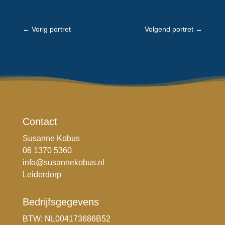
←
Vorig portret
Volgend portret
→
Contact
Susanne Kobus
06 1370 5360
info@susannekobus.nl
Leiderdorp
Bedrijfsgegevens
BTW: NL004173686B52