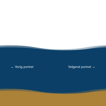
←
Vorig portret
Volgend portret
→